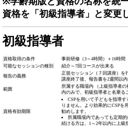
※学齢期版と資格の名称を統
資格を「初級指導者」と変更
初級指導者
資格取得の条件
事前研修（3～4時間）＋16時
可能なセッションの種別
紹介～7回コースが出来る
正規セッション（７回講座）を
報告の義務
講座終了後、報告書を2週間以
所属する職場内 （上級指導者の
範囲
内のみで、初級指導者と名乗る
CSPを用いて子どもを指導
りません。より効果的にCSP
資格有効期限
勧めします。
所属職場内であっても定期的
続ける方は、1～2年以内に上級