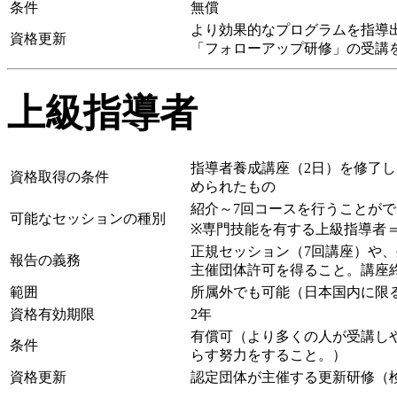
条件
無償
より効果的なプログラムを指導
資格更新
「フォローアップ研修」の受講
上級指導者
指導者養成講座（2日）を修了
資格取得の条件
められたもの
紹介～7回コースを行うことがで
可能なセッションの種別
※専門技能を有する上級指導者
正規セッション（7回講座）や、
報告の義務
主催団体許可を得ること。講座
範囲
所属外でも可能（日本国内に限
資格有効期限
2年
有償可（より多くの人が受講し
条件
らす努力をすること。）
資格更新
認定団体が主催する更新研修（